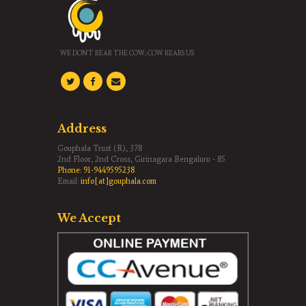
WE DON'T REAR THE COW; COW REARS US
Address
Gouphala Trust (R), 378
2nd Floor, 2nd Cross, Girinagara Bengaluru - 85
Phone:
91-9449595238
Email:
info[at]gouphala.com
We Accept