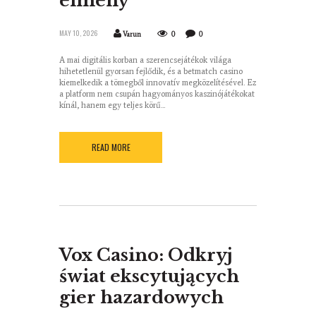
élmény
MAY 10, 2026
Varun
0
0
A mai digitális korban a szerencsejátékok világa
hihetetlenül gyorsan fejlődik, és a betmatch casino
kiemelkedik a tömegből innovatív megközelítésével. Ez
a platform nem csupán hagyományos kaszinójátékokat
kínál, hanem egy teljes körű...
READ MORE
Vox Casino: Odkryj
świat ekscytujących
gier hazardowych