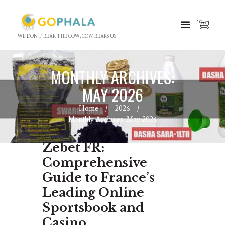
WE DON'T REAR THE COW; COW REARS US
MONTHLY ARCHIVES:
MAY 2026
Home
2026
Monthly Archives: May 2026
Zebet FR:
Comprehensive
Guide to France’s
Leading Online
Sportsbook and
Casino