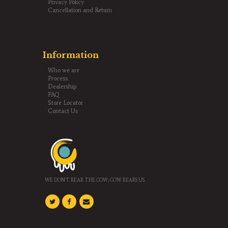
Privacy Policy
Cancellation and Return
Information
Who we are
Process
Dealership
FAQ
Store Locator
Contact Us
Gouphala Trust(R)
WE DON'T REAR THE COW; COW REARS US