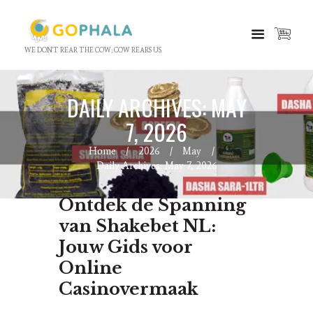
WE DON'T REAR THE COW; COW REARS US
DAILY ARCHIVES: MAY
7, 2026
Home
2026
May
Daily Archives: May 7, 2026
Ontdek de Spanning
van Shakebet NL:
Jouw Gids voor
Online
Casinovermaak