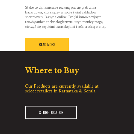
Stake to dynamicznie rozwijająca się platforma
hazardowa, która łączy w sobie świat zakładów
sportowych i kasyna online. Dzięki innowacyjnym
rozwiązaniom technologicznym, użytkownicy mogą
cieszyć się szybkimi transakcjami i różnorodną ofertą...
READ MORE
Where to Buy
Our Products are currently available at
select retailers in Karnataka & Kerala.
STORE LOCATOR