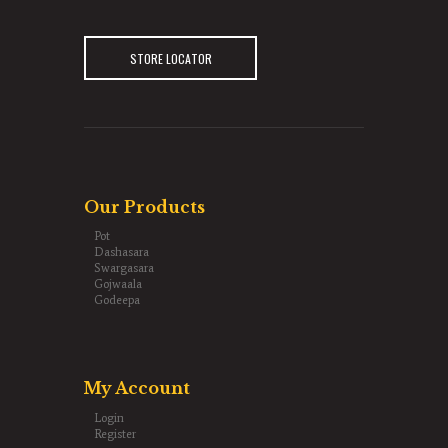
STORE LOCATOR
Our Products
Pot
Dashasara
Swargasara
Gojwaala
Godeepa
My Account
Login
Register