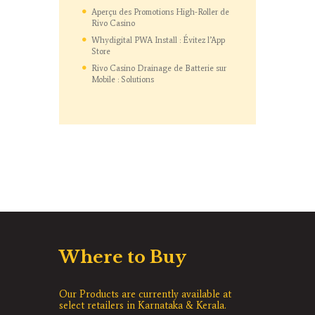
Aperçu des Promotions High-Roller de
Rivo Casino
Whydigital PWA Install : Évitez l’App
Store
Rivo Casino Drainage de Batterie sur
Mobile : Solutions
Where to Buy
Our Products are currently available at
select retailers in Karnataka & Kerala.