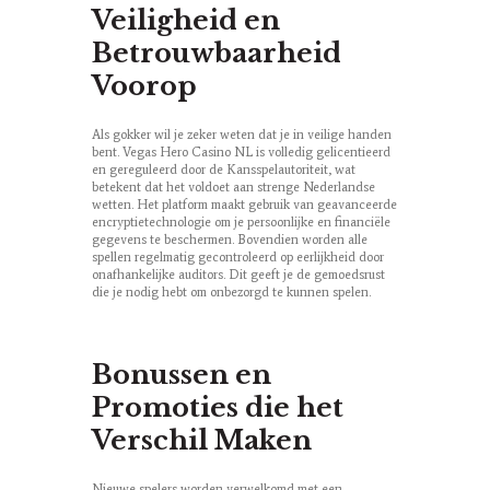
Veiligheid en
Betrouwbaarheid
Voorop
Als gokker wil je zeker weten dat je in veilige handen
bent. Vegas Hero Casino NL is volledig gelicentieerd
en gereguleerd door de Kansspelautoriteit, wat
betekent dat het voldoet aan strenge Nederlandse
wetten. Het platform maakt gebruik van geavanceerde
encryptietechnologie om je persoonlijke en financiële
gegevens te beschermen. Bovendien worden alle
spellen regelmatig gecontroleerd op eerlijkheid door
onafhankelijke auditors. Dit geeft je de gemoedsrust
die je nodig hebt om onbezorgd te kunnen spelen.
Bonussen en
Promoties die het
Verschil Maken
Nieuwe spelers worden verwelkomd met een