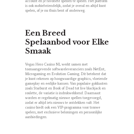
account en je favoriete spellen te spelen. Het platform
is ook mobielvriendelijk, zodat je overal en altijd kunt
spelen, of je nu thuis bent of onderweg.
Een Breed
Spelaanbod voor Elke
Smaak
Vegas Hero Casino NL werkt samen met
toonaangevende softwareleveranciers zoals NetEnt,
Microgaming en Evolution Gaming. Dit betekent dat
je kunt rekenen op hoogwaardige graphics, vloeiende
gameplay en eerlijke kansen. Van populaire gokkasten
zoals Starburst en Book of Dead tot live blackjack en
roulette, de variatie is indrukwekkend. Daarnaast
worden er regelmatig nieuwe spellen toegevoegd,
zodat er altijd iets nieuws te ontdekken valt. Het
casino biedt ook een VIP-programma voor trouwe
spelers, met exclusieve beloningen en persoonlijke
aanbiedingen.