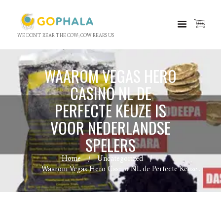
WE DON'T REAR THE COW; COW REARS US
WAAROM VEGAS HERO
CASINO NL DE
PERFECTE KEUZE IS
VOOR NEDERLANDSE
SPELERS
Home
Uncategorized
Waarom Vegas Hero Casino NL de Perfecte Keuze...