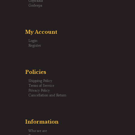
Gojwaala
Godeepa
My Account
Login
Register
Policies
Shipping Policy
Terms of Service
Privacy Policy
Cancellation and Return
Information
Who we are