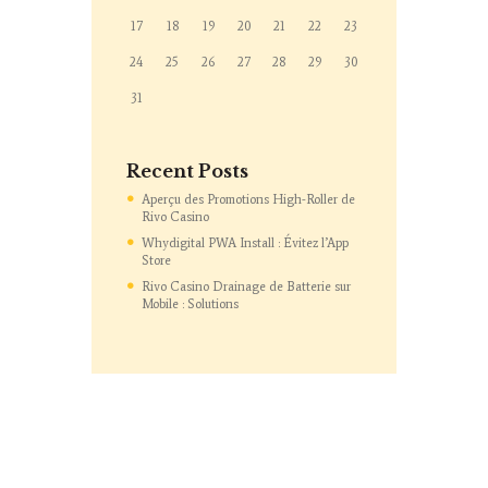
17
18
19
20
21
22
23
24
25
26
27
28
29
30
31
Recent Posts
Aperçu des Promotions High-Roller de
Rivo Casino
Whydigital PWA Install : Évitez l’App
Store
Rivo Casino Drainage de Batterie sur
Mobile : Solutions