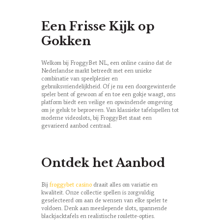
Een Frisse Kijk op
Gokken
Welkom bij FroggyBet NL, een online casino dat de
Nederlandse markt betreedt met een unieke
combinatie van speelplezier en
gebruiksvriendelijkheid. Of je nu een doorgewinterde
speler bent of gewoon af en toe een gokje waagt, ons
platform biedt een veilige en opwindende omgeving
om je geluk te beproeven. Van klassieke tafelspellen tot
moderne videoslots, bij FroggyBet staat een
gevarieerd aanbod centraal.
Ontdek het Aanbod
Bij
froggybet casino
draait alles om variatie en
kwaliteit. Onze collectie spellen is zorgvuldig
geselecteerd om aan de wensen van elke speler te
voldoen. Denk aan meeslepende slots, spannende
blackjacktafels en realistische roulette-opties.