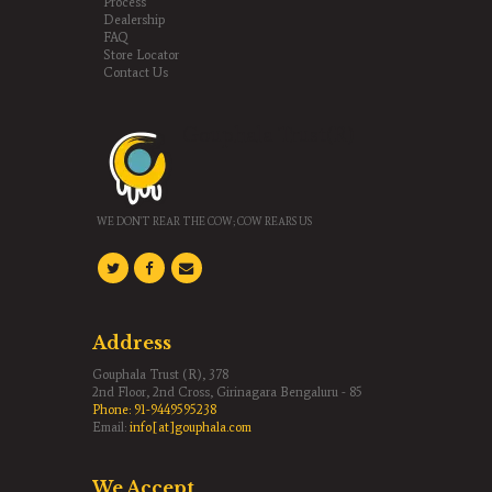
Process
Dealership
FAQ
Store Locator
Contact Us
Gouphala Trust(R)
WE DON'T REAR THE COW; COW REARS US
Address
Gouphala Trust (R), 378
2nd Floor, 2nd Cross, Girinagara Bengaluru - 85
Phone:
91-9449595238
Email:
info[at]gouphala.com
We Accept