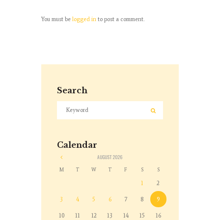
You must be
logged in
to post a comment.
Search
Calendar
AUGUST
2026
M
T
W
T
F
S
S
1
2
3
4
5
6
7
8
9
10
11
12
13
14
15
16