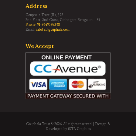
Address
Gouphala Trust (R), 378
2nd Floor, 2nd Cross, Girinagara Bengaluru - 85
Phone:
91-9449595238
Email:
info[at]gouphala.com
We Accept
Gouphala Trust
© 2026. All rights reserved. | Design &
Developed by
iSTA Graphics