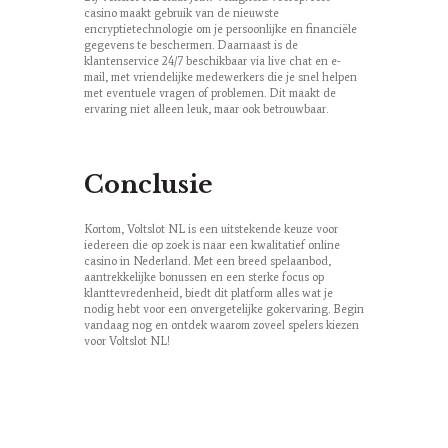
casino maakt gebruik van de nieuwste
encryptietechnologie om je persoonlijke en financiële
gegevens te beschermen. Daarnaast is de
klantenservice 24/7 beschikbaar via live chat en e-
mail, met vriendelijke medewerkers die je snel helpen
met eventuele vragen of problemen. Dit maakt de
ervaring niet alleen leuk, maar ook betrouwbaar.
Conclusie
Kortom, Voltslot NL is een uitstekende keuze voor
iedereen die op zoek is naar een kwalitatief online
casino in Nederland. Met een breed spelaanbod,
aantrekkelijke bonussen en een sterke focus op
klanttevredenheid, biedt dit platform alles wat je
nodig hebt voor een onvergetelijke gokervaring. Begin
vandaag nog en ontdek waarom zoveel spelers kiezen
voor Voltslot NL!