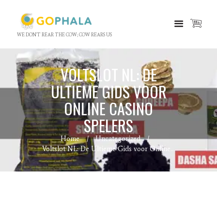
WE DON'T REAR THE COW; COW REARS US
VOLTSLOT NL: DE
ULTIEME GIDS VOOR
ONLINE CASINO
SPELERS
Home
Uncategorized
Voltslot NL: De Ultieme Gids voor Online...