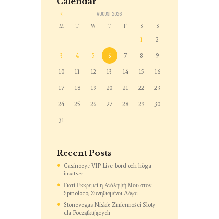
Calendar
AUGUST
2026
M
T
W
T
F
S
S
1
2
3
4
5
6
7
8
9
10
11
12
13
14
15
16
17
18
19
20
21
22
23
24
25
26
27
28
29
30
31
Recent Posts
Casinoeye VIP Live-bord och höga
insatser
Γιατί Εκκρεμεί η Ανάληψή Μου στον
Spinoloco; Συνηθισμένοι Λόγοι
Stonevegas Niskie Zmienności Sloty
dla Początkujących