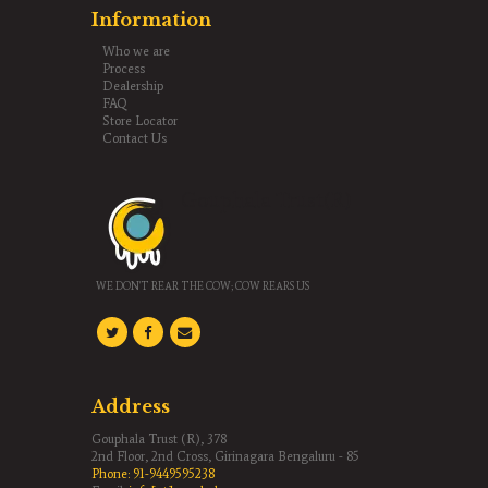
Information
Who we are
Process
Dealership
FAQ
Store Locator
Contact Us
Gouphala Trust(R)
WE DON'T REAR THE COW; COW REARS US
Address
Gouphala Trust (R), 378
2nd Floor, 2nd Cross, Girinagara Bengaluru - 85
Phone:
91-9449595238