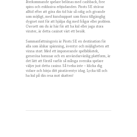
återkommande spelare belönas med cashback, free
spins och exklusiva erbjudanden. Pirots SE strävar
alltid efter att göra din tid här så rolig och givande
som möjligt, med kundsupport som finns tillgänglig
dygnet runt för att hjälpa dig med frågor eller problem.
Oavsett om du är här för att ha kul eller jaga stora
vinster, är detta casinot värt ett besök.
Sammanfattningsvis är Pirots SE en destination för
alla som älskar spänning, äventyr och möjligheten att
vinna stort. Med ett imponerande spelbibliotek,
generösa bonusar och en användarvänlig plattform, är
det lätt att förstå varför så många svenska spelare
väljer just detta casino. Så tveka inte – klicka dig
vidare och börja ditt piratäventyr idag. Lycka till och
ha kul på din resa mot skatten!