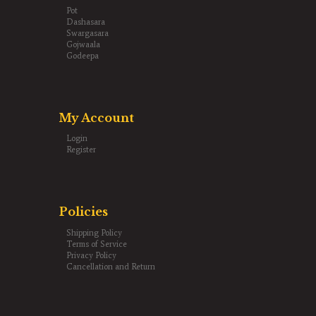
Pot
Dashasara
Swargasara
Gojwaala
Godeepa
My Account
Login
Register
Policies
Shipping Policy
Terms of Service
Privacy Policy
Cancellation and Return