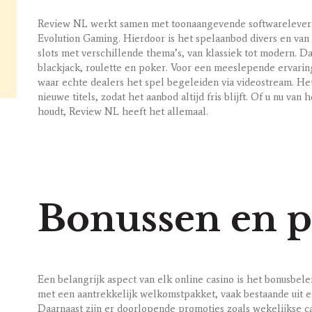
Review NL werkt samen met toonaangevende softwareleveran
Evolution Gaming. Hierdoor is het spelaanbod divers en van
slots met verschillende thema’s, van klassiek tot modern. Daa
blackjack, roulette en poker. Voor een meeslepende ervaring
waar echte dealers het spel begeleiden via videostream. He
nieuwe titels, zodat het aanbod altijd fris blijft. Of u nu va
houdt, Review NL heeft het allemaal.
Bonussen en 
Een belangrijk aspect van elk online casino is het bonusbe
met een aantrekkelijk welkomstpakket, vaak bestaande uit ee
Daarnaast zijn er doorlopende promoties zoals wekelijkse c