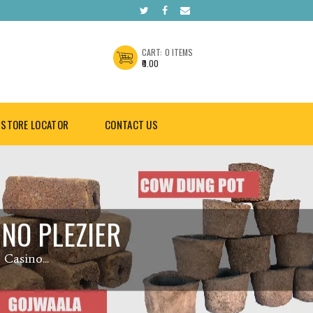
CART:
0 ITEMS
₹0.00
STORE LOCATOR
CONTACT US
INO PLEZIER
Casino...