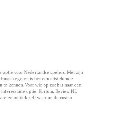
-optie voor Nederlandse spelers. Met zijn
idsmaatregelen is het een uitstekende
 te kennen. Voor wie op zoek is naar een
n interessante optie. Kortom, Review NL
 site en ontdek zelf waarom dit casino