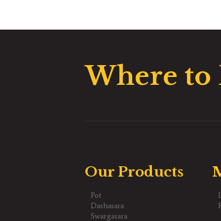
Where to
Our Products
M
Pot
Dashasara
Swargasara