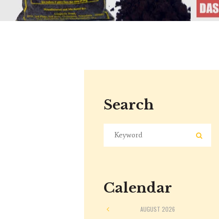
Search
Calendar
AUGUST
2026