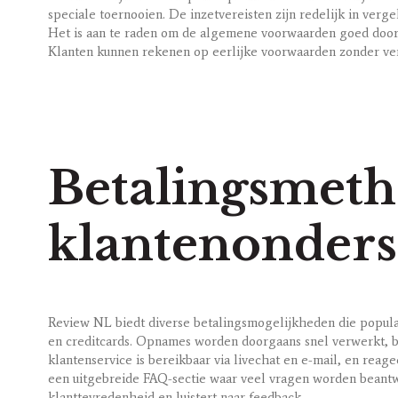
speciale toernooien. De inzetvereisten zijn redelijk in verg
Het is aan te raden om de algemene voorwaarden goed door 
Klanten kunnen rekenen op eerlijke voorwaarden zonder ve
Betalingsmet
klantenonders
Review NL biedt diverse betalingsmogelijkheden die populai
en creditcards. Opnames worden doorgaans snel verwerkt, bi
klantenservice is bereikbaar via livechat en e-mail, en reage
een uitgebreide FAQ-sectie waar veel vragen worden beantw
klanttevredenheid en luistert naar feedback.