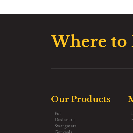
Where to
Our Products
M
Pot
Dashasara
Swargasara
Gojwaala