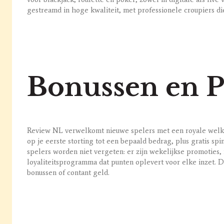
gestreamd in hoge kwaliteit, met professionele croupiers di
Bonussen en 
Review NL verwelkomt nieuwe spelers met een royale welko
op je eerste storting tot een bepaald bedrag, plus gratis sp
spelers worden niet vergeten: er zijn wekelijkse promoties
loyaliteitsprogramma dat punten oplevert voor elke inzet. D
bonussen of contant geld.