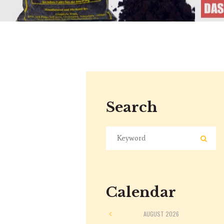
Search
Calendar
AUGUST
2026