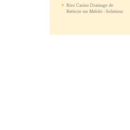
Rivo Casino Drainage de
Batterie sur Mobile : Solutions