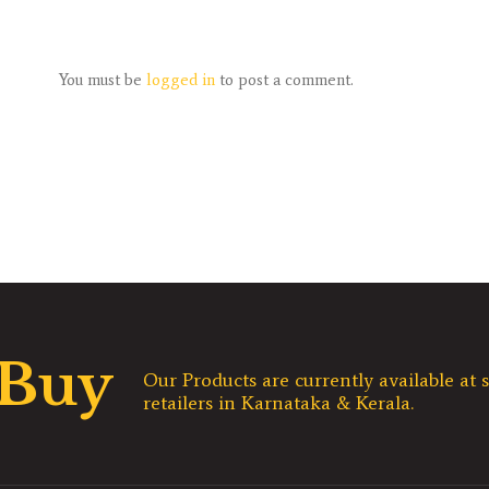
You must be
logged in
to post a comment.
 Buy
Our Products are currently available at s
retailers in Karnataka & Kerala.