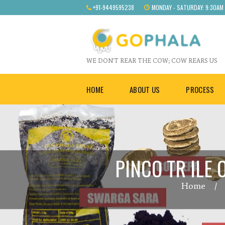
+91-9449595238
MONDAY - SATURDAY: 9:30AM
WE DON'T REAR THE COW; COW REARS US
HOME
ABOUT US
PROCESS
PINCO TR ILE
Home