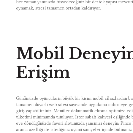
her zaman yanınızda hissedeceğiniz bir destek yapısı mevcutt
oynamak, stresi tamamen ortadan kaldırıyor.
Mobil Deneyi
Erişim
Günümüzde oyuncuların büyük bir kısmı mobil cihazlardan bah
tamamen duyarlı web sitesi sayesinde uygulama indirmeye ge
giriş yapabilirsiniz. Menüler dokunmatik ekrana optimize edi
tüketimi minimumda tutuluyor. İster sabah kahvesi eşliğinde b
eve döndüğünüzde favori slotunuzda şansınızı deneyin; Pinco he
arama özelliği ile istediğiniz oyunu saniyeler içinde bulmanız