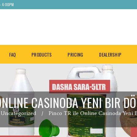
 - 6:00PM
FAQ
PRODUCTS
PRICING
DEALERSHIP
 ONLINE CASINODA YENI BIR D
Uncategorized
Pinco TR ile Online Casinoda Yeni B