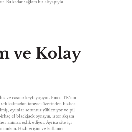
ur. Bu kadar sağlam bir altyapıyla
m ve Kolay
is ve casino keyfi yaşıyor. Pinco TR’nin
rek kalmadan tarayıcı üzerinden hızlıca
lmiş, oyunlar sorunsuz yükleniyor ve pil
irkaç el blackjack oynayın, ister akşam
r anınıza eşlik ediyor. Ayrıca site içi
 mümkün. Hızlı erişim ve kullanıcı