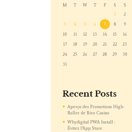
M
T
W
T
F
S
S
1
2
3
4
5
6
7
8
9
10
11
12
13
14
15
16
17
18
19
20
21
22
23
24
25
26
27
28
29
30
31
Recent Posts
Aperçu des Promotions High-
Roller de Rivo Casino
Whydigital PWA Install :
Évitez l’App Store