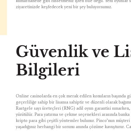
kumarhanede gibi hissetmeniz işten bile değil. Yeni oyunlar 
ziyaretinizde keşfedecek yeni bir şey buluyorsunuz.
Güvenlik ve Li
Bilgileri
Online casinolarda en çok merak edilen konuların başında güv
geçerliliğe sahip bir lisansa sahiptir ve düzenli olarak bağıms
Rastgele sayı üreteçleri (RNG) adil oyun garantisi sunarken, 
yürütülür. Para yatırma ve çekme seçenekleri arasında banka h
kripto para gibi çeşitli yöntemler bulunur. Pinco’nun müşteri
yaşadığınız herhangi bir sorunu anında çözüme kavuşturur. Can