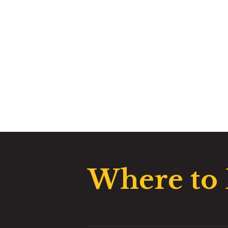
Where to