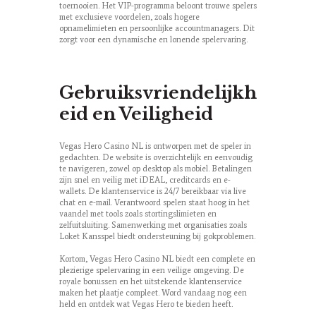
toernooien. Het VIP-programma beloont trouwe spelers
met exclusieve voordelen, zoals hogere
opnamelimieten en persoonlijke accountmanagers. Dit
zorgt voor een dynamische en lonende spelervaring.
Gebruiksvriendelijkh
eid en Veiligheid
Vegas Hero Casino NL is ontworpen met de speler in
gedachten. De website is overzichtelijk en eenvoudig
te navigeren, zowel op desktop als mobiel. Betalingen
zijn snel en veilig met iDEAL, creditcards en e-
wallets. De klantenservice is 24/7 bereikbaar via live
chat en e-mail. Verantwoord spelen staat hoog in het
vaandel met tools zoals stortingslimieten en
zelfuitsluiting. Samenwerking met organisaties zoals
Loket Kansspel biedt ondersteuning bij gokproblemen.
Kortom, Vegas Hero Casino NL biedt een complete en
plezierige spelervaring in een veilige omgeving. De
royale bonussen en het uitstekende klantenservice
maken het plaatje compleet. Word vandaag nog een
held en ontdek wat Vegas Hero te bieden heeft.