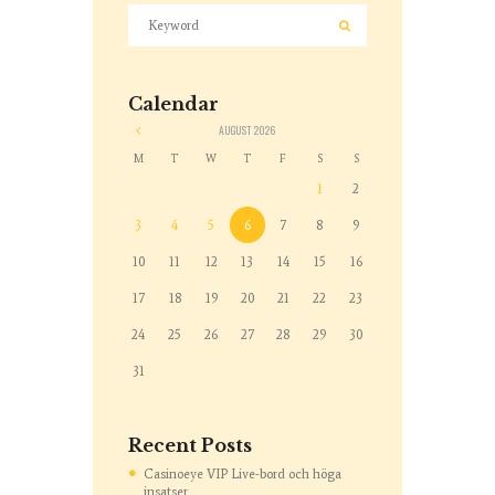
Calendar
AUGUST
2026
M
T
W
T
F
S
S
1
2
3
4
5
6
7
8
9
10
11
12
13
14
15
16
17
18
19
20
21
22
23
24
25
26
27
28
29
30
31
Recent Posts
Casinoeye VIP Live-bord och höga
insatser