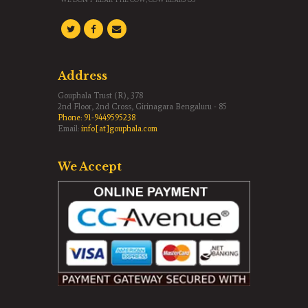
WE DON'T REAR THE COW; COW REARS US
Address
Gouphala Trust (R), 378
2nd Floor, 2nd Cross, Girinagara Bengaluru - 85
Phone:
91-9449595238
Email:
info[at]gouphala.com
We Accept