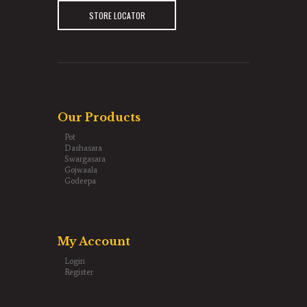
STORE LOCATOR
Our Products
Pot
Dashasara
Swargasara
Gojwaala
Godeepa
My Account
Login
Register