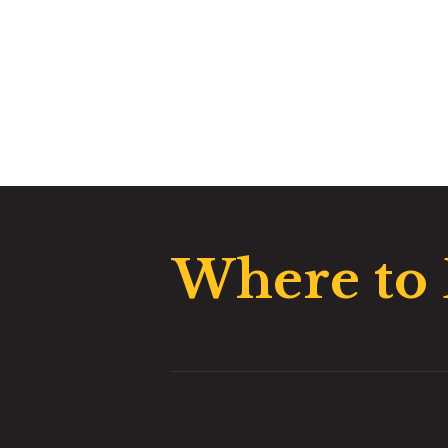
Where to