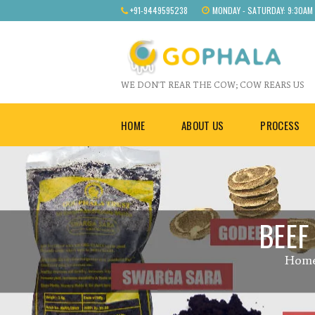
+91-9449595238
MONDAY - SATURDAY: 9:30AM
WE DON'T REAR THE COW; COW REARS US
HOME
ABOUT US
PROCESS
BEEF
Hom