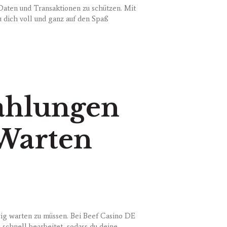
Daten und Transaktionen zu schützen. Mit
u dich voll und ganz auf den Spaß
ahlungen
 Warten
 ewig warten zu müssen. Bei Beef Casino DE
schnell bearbeitet, sodass du deine