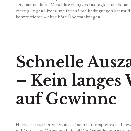
setzt auf moderne Verschlüsselungstechnologien, um deine 
einer gültigen Lizenz und fairen Spielbedingungen kannst d
konzentrieren – ohne böse Überraschungen.
Schnelle Ausz
– Kein langes
auf Gewinne
Nichts ist frustrierender, als auf sein hart erspieltes Geld
gehört das der Vergangenheit an! Die Auszahlungen werden 