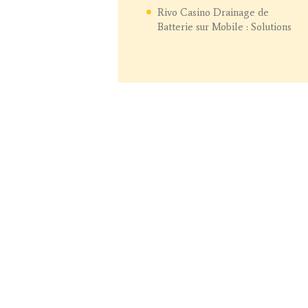
Rivo Casino Drainage de
Batterie sur Mobile : Solutions