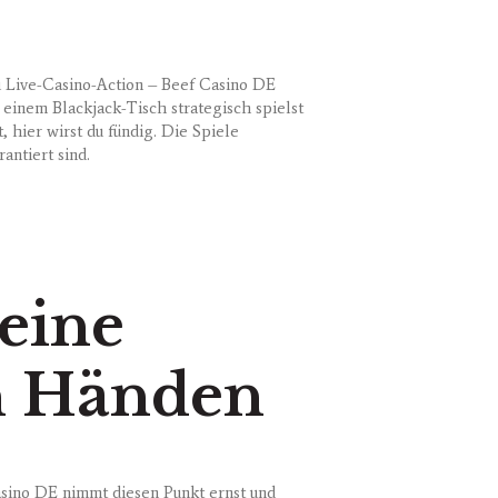
zu Live-Casino-Action – Beef Casino DE
n einem Blackjack-Tisch strategisch spielst
 hier wirst du fündig. Die Spiele
antiert sind.
eine
n Händen
asino DE nimmt diesen Punkt ernst und