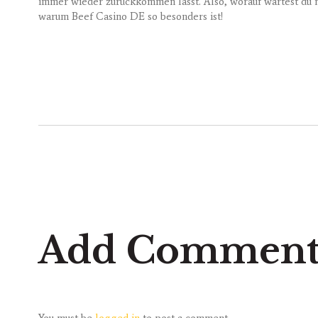
immer wieder zurückkommen lässt. Also, worauf wartest du n
warum Beef Casino DE so besonders ist!
Add Commen
You must be
logged in
to post a comment.