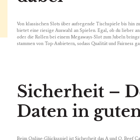
Von klassischen Slots über aufregende Tischspiele bis hin 
bietet eine riesige Auswahl an Spielen. Egal, ob du lieber a
oder die Rollen bei einem Megaways-Slot zum Jubeln bringst,
stammen von Top-Anbietern, sodass Qualität und Fairness gar
Sicherheit – D
Daten in gute
Beim Online-Glücksspiel ist Sicherheit das A und O. Beef C