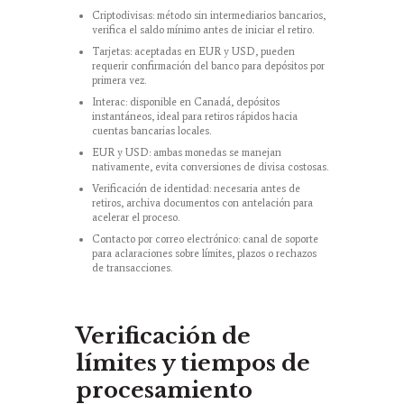
Criptodivisas: método sin intermediarios bancarios,
verifica el saldo mínimo antes de iniciar el retiro.
Tarjetas: aceptadas en EUR y USD, pueden
requerir confirmación del banco para depósitos por
primera vez.
Interac: disponible en Canadá, depósitos
instantáneos, ideal para retiros rápidos hacia
cuentas bancarias locales.
EUR y USD: ambas monedas se manejan
nativamente, evita conversiones de divisa costosas.
Verificación de identidad: necesaria antes de
retiros, archiva documentos con antelación para
acelerar el proceso.
Contacto por correo electrónico: canal de soporte
para aclaraciones sobre límites, plazos o rechazos
de transacciones.
Verificación de
límites y tiempos de
procesamiento