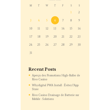
M
T
W
T
F
S
S
1
2
3
4
5
6
7
8
9
10
11
12
13
14
15
16
17
18
19
20
21
22
23
24
25
26
27
28
29
30
31
Recent Posts
Aperçu des Promotions High-Roller de
Rivo Casino
Whydigital PWA Install : Évitez l’App
Store
Rivo Casino Drainage de Batterie sur
Mobile : Solutions