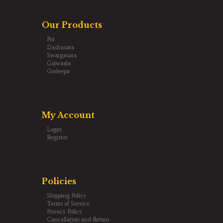
Our Products
Pot
Dashasara
Swargasara
Gojwaala
Godeepa
My Account
Login
Register
Policies
Shipping Policy
Terms of Service
Privacy Policy
Cancellation and Return