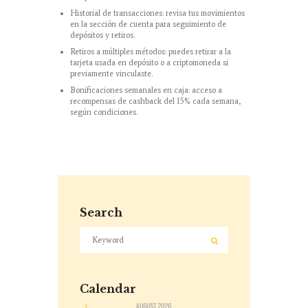
Historial de transacciones: revisa tus movimientos
en la sección de cuenta para seguimiento de
depósitos y retiros.
Retiros a múltiples métodos: puedes retirar a la
tarjeta usada en depósito o a criptomoneda si
previamente vinculaste.
Bonificaciones semanales en caja: acceso a
recompensas de cashback del 15% cada semana,
según condiciones.
Search
Calendar
AUGUST
2026