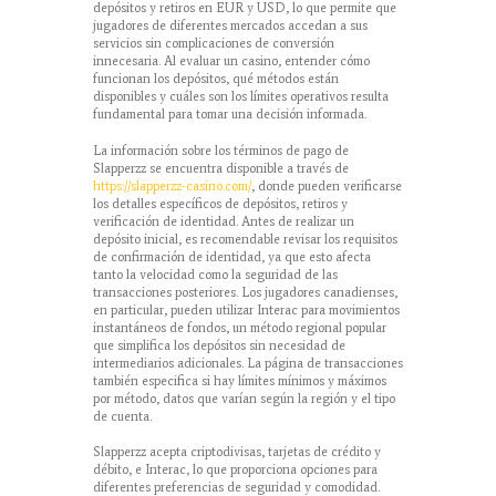
depósitos y retiros en EUR y USD, lo que permite que
jugadores de diferentes mercados accedan a sus
servicios sin complicaciones de conversión
innecesaria. Al evaluar un casino, entender cómo
funcionan los depósitos, qué métodos están
disponibles y cuáles son los límites operativos resulta
fundamental para tomar una decisión informada.
La información sobre los términos de pago de
Slapperzz se encuentra disponible a través de
https://slapperzz-casino.com/
, donde pueden verificarse
los detalles específicos de depósitos, retiros y
verificación de identidad. Antes de realizar un
depósito inicial, es recomendable revisar los requisitos
de confirmación de identidad, ya que esto afecta
tanto la velocidad como la seguridad de las
transacciones posteriores. Los jugadores canadienses,
en particular, pueden utilizar Interac para movimientos
instantáneos de fondos, un método regional popular
que simplifica los depósitos sin necesidad de
intermediarios adicionales. La página de transacciones
también especifica si hay límites mínimos y máximos
por método, datos que varían según la región y el tipo
de cuenta.
Slapperzz acepta criptodivisas, tarjetas de crédito y
débito, e Interac, lo que proporciona opciones para
diferentes preferencias de seguridad y comodidad.