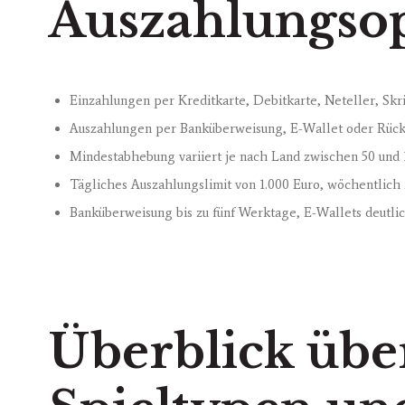
Auszahlungso
Einzahlungen per Kreditkarte, Debitkarte, Neteller, Sk
Auszahlungen per Banküberweisung, E-Wallet oder Rück
Mindestabhebung variiert je nach Land zwischen 50 und 
Tägliches Auszahlungslimit von 1.000 Euro, wöchentlich 
Banküberweisung bis zu fünf Werktage, E-Wallets deutli
Überblick übe