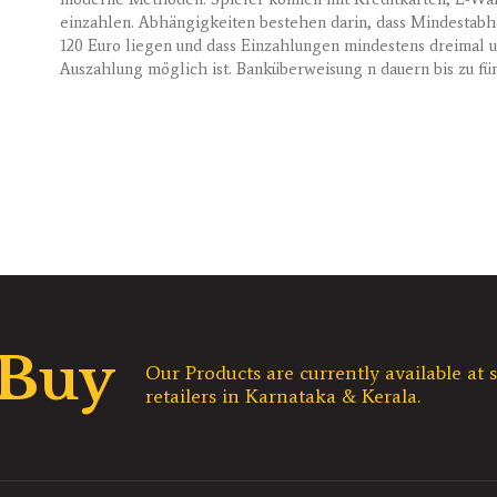
einzahlen. Abhängigkeiten bestehen darin, dass Mindestab
120 Euro liegen und dass Einzahlungen mindestens dreimal 
Auszahlung möglich ist. Banküberweisung n dauern bis zu fü
 Buy
Our Products are currently available at s
retailers in Karnataka & Kerala.