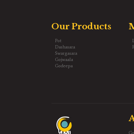
Our Products
M
Pot
Dashasara
Swargasara
Gojwaala
Godeepa
A
Go