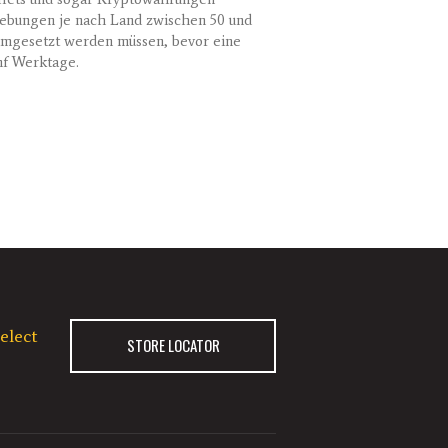
hebungen je nach Land zwischen 50 und
umgesetzt werden müssen, bevor eine
nf Werktage.
elect
STORE LOCATOR