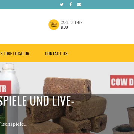
CART:
0 ITEMS
₹0.00
STORE LOCATOR
CONTACT US
PIELE UND LIVE-
schspiele...