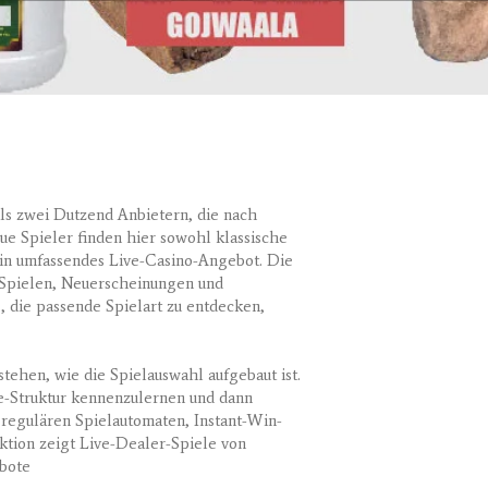
ls zwei Dutzend Anbietern, die nach
eue Spieler finden hier sowohl klassische
in umfassendes Live-Casino-Angebot. Die
p-Spielen, Neuerscheinungen und
 die passende Spielart zu entdecken,
tehen, wie die Spielauswahl aufgebaut ist.
e-Struktur kennenzulernen und dann
n regulären Spielautomaten, Instant-Win-
ktion zeigt Live-Dealer-Spiele von
ebote