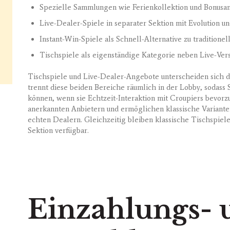
Spezielle Sammlungen wie Ferienkollektion und Bonusa
Live-Dealer-Spiele in separater Sektion mit Evolution u
Instant-Win-Spiele als Schnell-Alternative zu traditione
Tischspiele als eigenständige Kategorie neben Live-Ver
Tischspiele und Live-Dealer-Angebote unterscheiden sich d
trennt diese beiden Bereiche räumlich in der Lobby, sodass 
können, wenn sie Echtzeit-Interaktion mit Croupiers bevor
anerkannten Anbietern und ermöglichen klassische Varianten
echten Dealern. Gleichzeitig bleiben klassische Tischspiel
Sektion verfügbar.
Einzahlungs- 